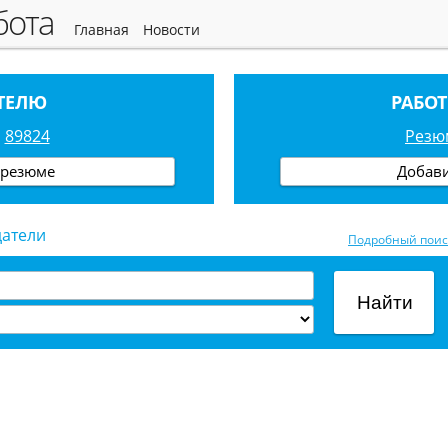
абота
главная
новости
ТЕЛЮ
РАБО
89824
Рез
 резюме
Добав
датели
Подробный поис