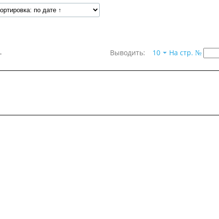
→
Выводить:
10
На стр. №