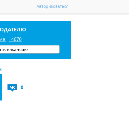
Авторизоваться
ТОДАТЕЛЮ
юме
14670
ить вакансию
к