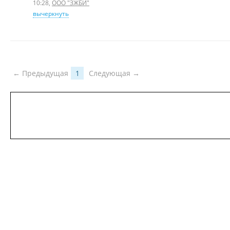
10:28
,
ООО "ЗЖБИ"
вычеркнуть
← Предыдущая
1
Следующая →