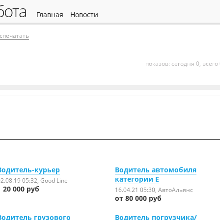
абота
главная
новости
спечатать
показов: сегодня 0, всего
Водитель-курьер
Водитель автомобиля
категории Е
2.08.19 05:32
, Good Line
20 000 руб
16.04.21 05:30
, АвтоАльянс
от 80 000 руб
Водитель грузового
Водитель погрузчика/