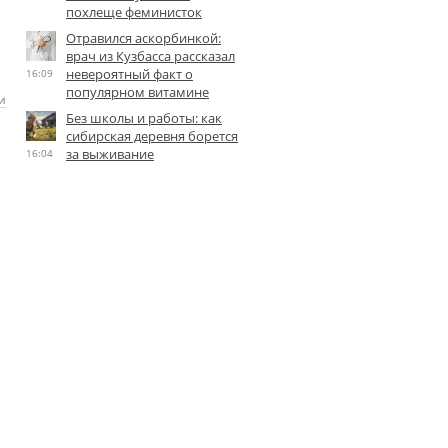
похлеще феминисток
Отравился аскорбинкой:
врач из Кузбасса рассказал
невероятный факт о
16:09
популярном витамине
и
Без школы и работы: как
сибирская деревня борется
за выживание
16:04