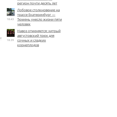
регион почти десять лет
Лобовое столкновение на
трассе Екатеринбург —
Тюмень унесло жизни пяти
18:43
человек
Навоз отменяется: хитрый
августовский трюк для
и
сочных и сладких
18:39
корнеплодов