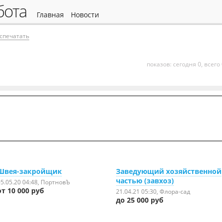
абота
главная
новости
спечатать
показов: сегодня 0, всего
Швея-закройщик
Заведующий хозяйственной
частью (завхоз)
5.05.20 04:48
, ПортновЪ
от 10 000 руб
21.04.21 05:30
, Флора-сад
до 25 000 руб