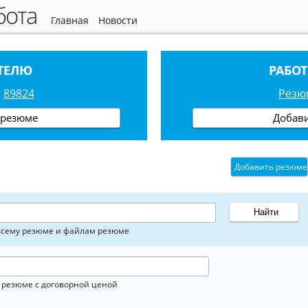
абота
главная
новости
ТЕЛЮ
РАБО
89824
Рез
 резюме
Добав
Добавить резюме
всему резюме и файлам резюме
 резюме с договорной ценой